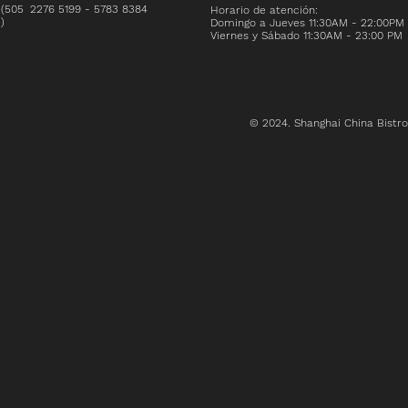
(505
2276 5199
-
5783 8384
Horario de atención:
)
Domingo a Jueves 11:30AM - 22:00PM
Viernes y Sábado 11:30AM - 23:00 PM
© 2024. Shanghai China Bistro