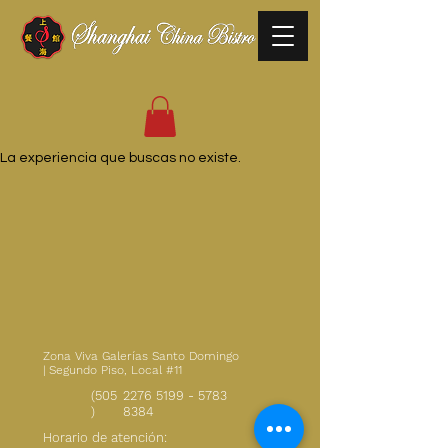
La experiencia que buscas no existe.
Zona Viva Galerías Santo Domingo
| Segundo Piso, Local #11
(505
2276 5199
-
5783
)
8384
Horario de atención: