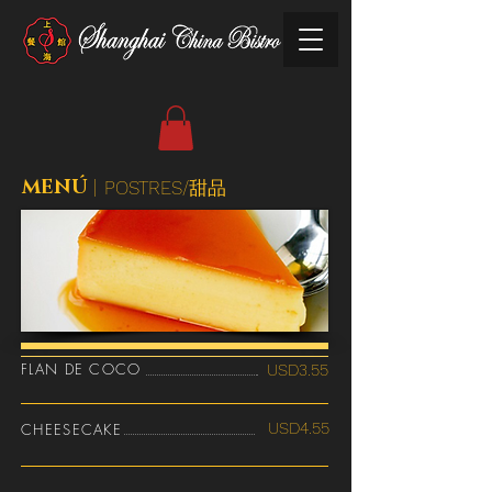
MENÚ
|
POSTRES/甜品
FLAN DE COCO
USD3.55
USD4.55
CHEESECAKE