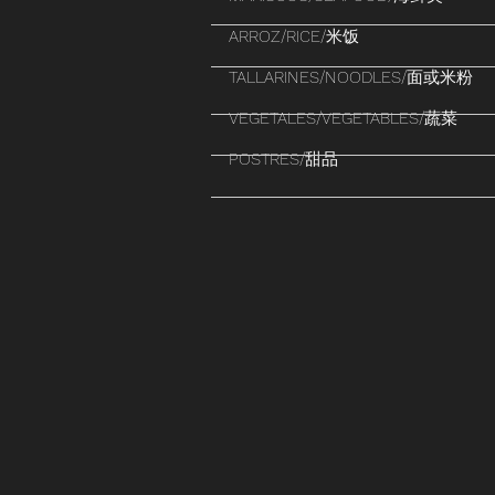
ARROZ/RICE/米饭
TALLARINES/NOODLES/面或米粉
VEGETALES/VEGETABLES/蔬菜
POSTRES/甜品