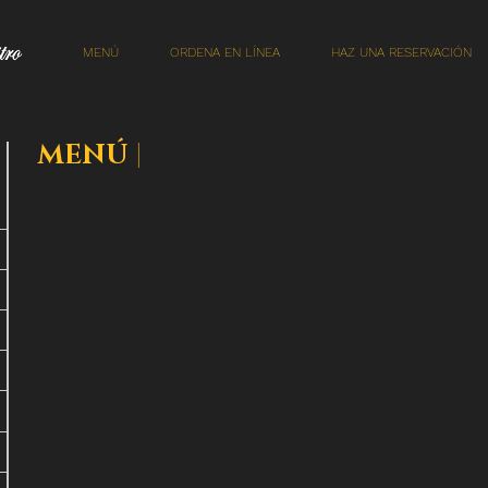
MENÚ
ORDENA EN LÍNEA
HAZ UNA RESERVACIÓN
MENÚ
|
CARNE DE RES/BEEF/牛肉
Nuestros platillos son preparados con los mejores ingredientes
con el propósito de ser compartidos. Vegetales, carnes y mar
RES MONGOLIA/MONGOLIAN BEEF/蒙古牛肉