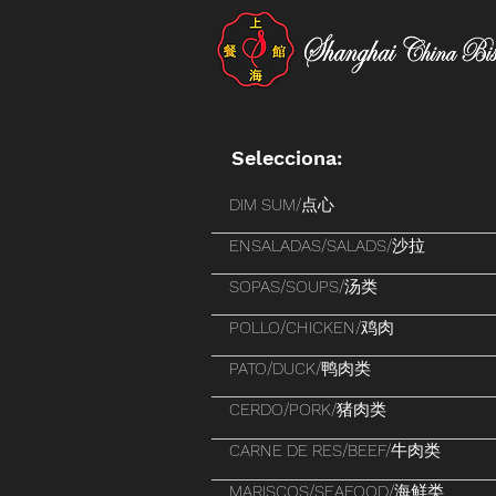
Selecciona:
DIM SUM/点心
ENSALADAS/SALADS/沙拉
SOPAS/SOUPS/汤类
POLLO/CHICKEN/鸡肉
PATO/DUCK/鸭肉类
CERDO/PORK/猪肉类
CARNE DE RES/BEEF/牛肉类
MARISCOS/SEAFOOD/海鲜类